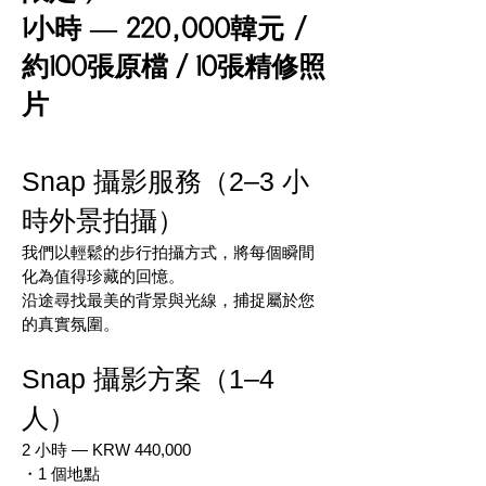
1小時 — 220,000韓元 /
約100張原檔／10張精修照
片​
Snap 攝影服務（2–3 小
時外景拍攝）
我們以輕鬆的步行拍攝方式，將每個瞬間
化為值得珍藏的回憶。
沿途尋找最美的背景與光線，捕捉屬於您
的真實氛圍。
Snap 攝影方案（1–4
人）
2 小時 — KRW 440,000
・1 個地點