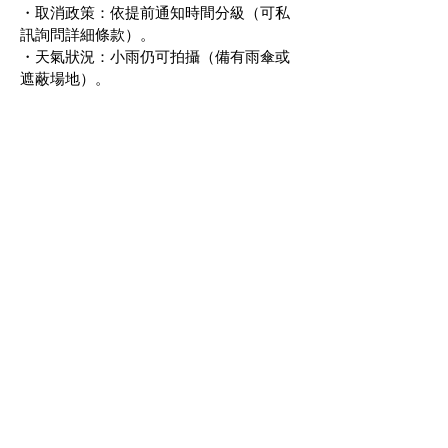
・取消政策：依提前通知時間分級（可私
訊詢問詳細條款）。
・天氣狀況：小雨仍可拍攝（備有雨傘或
遮蔽場地）。
其他拍攝服務（需預約）
・企業形象照
・求婚／訂婚拍攝
・家庭寫真
・形象／雜誌風拍攝
・攝影棚租借與專業攝影師媒合
→ 可提供一站式完整協助。
行動呼籲（Call to
Action）
有想好的拍攝日期嗎？
我們會依光線與地點為您規劃最佳拍攝路
線與時間。