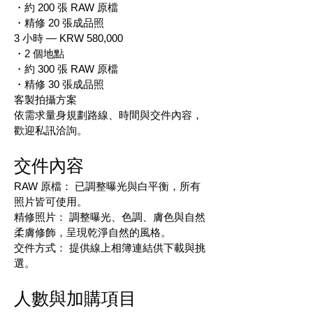
・約 200 張 RAW 原檔
・精修 20 張成品照
3 小時 — KRW 580,000
・2 個地點
・約 300 張 RAW 原檔
・精修 30 張成品照
客製拍攝方案
依需求量身規劃路線、時間與交件內容，
歡迎私訊洽詢。
交件內容
RAW 原檔： 已調整曝光與白平衡，所有
照片皆可使用。
精修照片： 調整曝光、色調、膚色與自然
柔膚修飾，呈現乾淨自然的風格。
交件方式： 提供線上相簿連結供下載與挑
選。
人數與加購項目