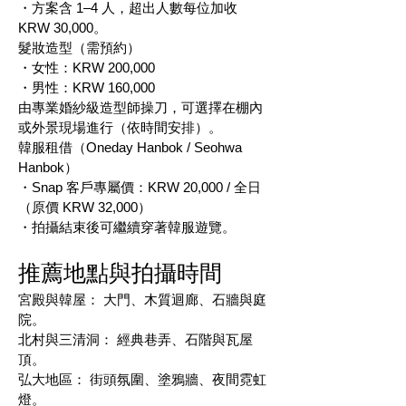
・方案含 1–4 人，超出人數每位加收
KRW 30,000。
髮妝造型（需預約）
・女性：KRW 200,000
・男性：KRW 160,000
由專業婚紗級造型師操刀，可選擇在棚內
或外景現場進行（依時間安排）。
韓服租借（Oneday Hanbok / Seohwa
Hanbok）
・Snap 客戶專屬價：KRW 20,000 / 全日
（原價 KRW 32,000）
・拍攝結束後可繼續穿著韓服遊覽。
推薦地點與拍攝時間
宮殿與韓屋： 大門、木質迴廊、石牆與庭
院。
北村與三清洞： 經典巷弄、石階與瓦屋
頂。
弘大地區： 街頭氛圍、塗鴉牆、夜間霓虹
燈。