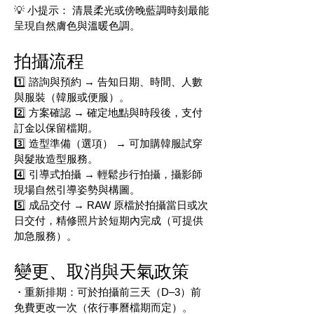
💡 小提示： 清晨柔光或傍晚藍調時刻最能
呈現自然膚色與溫暖色調。
拍攝流程
1️⃣ 諮詢與預約 → 告知日期、時間、人數
與服裝（韓服或便服）。
2️⃣ 方案確認 → 確定地點與時段後，支付
訂金以保留檔期。
3️⃣ 造型準備（選項） → 可加購韓服試穿
與髮妝造型服務。
4️⃣ 引導式拍攝 → 輕鬆步行拍攝，攝影師
現場自然引導姿勢與構圖。
5️⃣ 成品交付 → RAW 原檔於拍攝當日或次
日交付，精修照片於短期內完成（可提供
加急服務）。
變更、取消與天氣政策
・重新排期：可於拍攝前三天（D–3）前
免費更改一次（依行事曆檔期而定）。