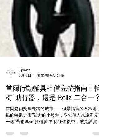
Kplanz
5月15日
讀畢需時 0 分鐘
首爾行動輔具租借完整指南：輪
椅、助行器，還是 Rollz 二合一？
首爾是個獎勵走路的城市——但景福宮的石板地、地
鐵的轉乘走廊、弘大的小坡道，對每個人來說難度不
一樣。帶爸媽來、扭傷腳踝、術後恢復中，或是誠實面
對自己膝蓋撐不了一週兩萬步的旅人，租一台行動