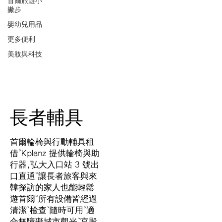
首爾旅遊小
撇步
嬰幼兒用品
更多便利
美妝與科技
長者輔具
首爾輪椅與行動輔具租
借。Kplanz 提供輪椅與助
行器,弘大入口站 3 號出
口直通。讓長者旅客與來
韓探訪的家人也能輕鬆
遊首爾。所有設備皆經過
清潔、檢查、隨時可用。適
合無障礙城市觀光、宮殿