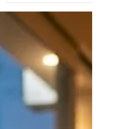
輔具能讓你真正享受這趟旅程。本篇實地比較
KPLANZ 弘大店三款選擇：手動折疊輪椅、Keeve
KV-R2 助行器、荷蘭製 Rollz Motion 2 二合一，附情
境推薦與決策流程。出發前先選對。