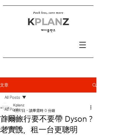
文章
All Posts
Kplanz
All Posts
4月17日
讀畢需時 0 分鐘
首爾旅行要不要帶 Dyson？
長者輔具
老實說，租一台更聰明
旅遊服務