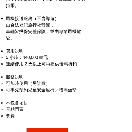
搭乘。
司機接送服務（不含導遊）
由合法登記旅行社營運，
車輛皆投保完整保險，並由專業司機駕
駛。
費用說明
9 小時：440,000 韓元
連續使用 2 天以上可再提供優惠折扣
服務說明
可加時使用（另計費）
可事先預約兒童安全座椅／增高坐墊
不包含項目
景點門票
餐費