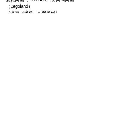
（Legoland）
（含來回接送，司機等候）
地址
門市：首爾麻浦區楊花路
183，弘益辦公大樓 B1，09號
辦公室：首爾麻浦區楊花路
183，弘益辦公大樓 612號
聯絡方式
(+82)
0507 1395 4414
電子郵件：
kplanz.official@gmail.com
Instagram：kplanz.official
營業時間
週一至週五：10:00 – 17:00
週末與假日：採預約制