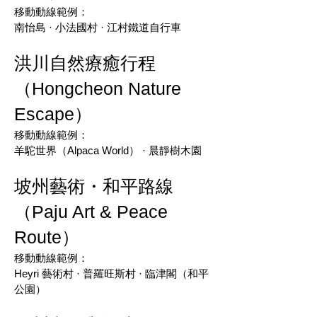
移動動線範例：
南怡島 · 小法國村 · 江村鐵道自行車
洪川自然療癒行程
（Hongcheon Nature
Escape）
移動動線範例：
羊駝世界（Alpaca World） · 晨靜樹木園
坡州藝術・和平路線
（Paju Art & Peace
Route）
移動動線範例：
Heyri 藝術村 · 普羅旺斯村 · 臨津閣（和平
公園）